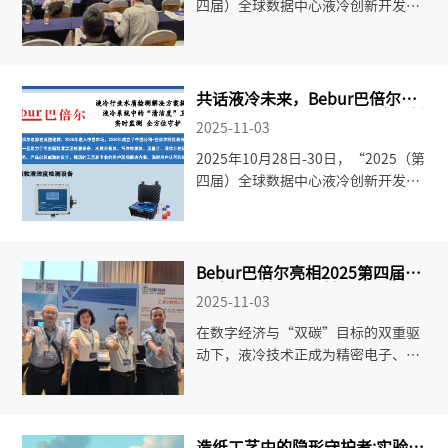
四届）全球数据中心液冷创新开发与
应用技术大会”在杭州隆重举行。作
为液冷行业水质检测解决方案提供
商，Bebur巴倍尔参加了此次大会，
系统展示了液冷水质检测设备研发成
共话液冷未来，Bebur巴倍尔邀
您共赴2025全球数据中心液冷创
果与颗粒清洁度检测解决方案，助力
2025-11-03
新开发与应用技术大会
行业高质量发展。
2025年10月28日-30日，“2025（第
四届）全球数据中心液冷创新开发与
应用技术大会”将在中国杭州隆重举
行。
Bebur巴倍尔亮相2025第四届中
国液冷全链条供应链峰会，共启
2025-11-03
绿色算力新时代！
在数字经济与“双碳”目标的双重驱
动下，液冷技术正成为精密电子、数
据中心、新能源、AI算力等领域的核
心突破口。2025年7月30日-31日，
Bebur巴倍尔携液冷系统清洁度卫士
——颗粒计数器，亮相第四届中国液
造纸工艺中的隐形守护者:实验室