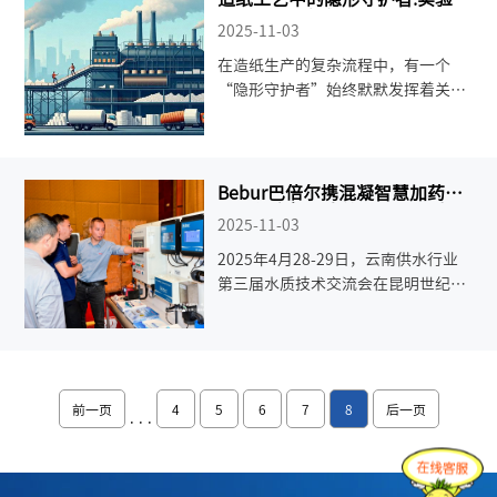
颗粒电荷分析仪
冷全链条供应链峰会，与行业领袖、
2025-11-03
技术专家及生态伙伴共话散热革命，
在造纸生产的复杂流程中，有一个
赋能绿色未来！
“隐形守护者”始终默默发挥着关键
作用——它就是实验室颗粒电荷分析
仪。从原料处理到成品纸张的诞生，
它通过精准把控湿部体系的电荷平
衡，为产品质量、生产效率和成本控
Bebur巴倍尔携混凝智慧加药控
制系统亮相云南第三届水质技术
制保驾护航。
2025-11-03
交流会
2025年4月28-29日，云南供水行业
第三届水质技术交流会在昆明世纪金
源大饭店隆重召开！Bebur巴倍尔携
混凝智慧加药控制系统亮相云南第三
届水质技术交流会.
前一页
4
5
6
7
8
后一页
···