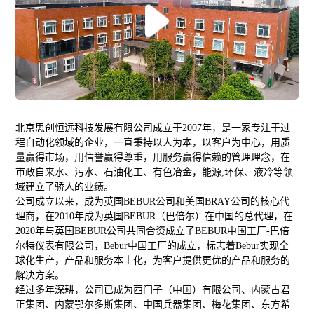
北京思创恒远科技发展有限公司
成立于
2007
年，是一家专注于过
程自动化领域的企业，
一直
秉持以人为本
，
以客户为中心
，
用质
量赢得市场，用信誉赢得尊重，用服务赢得信赖
的管理理念，
在
市政自来水、污水、
石油化工、有色冶金，能源
,
环保
、
液冷等领
域
建立了骄人的业绩
。
公司成立以来，成为英国
BEBUR
公司和美国
BRAY
公司的核心代
理商，在
2010
年成为英国
BEBUR
（巴倍尔）在中国的总代理，在
2020
年与英国
BEBUR
公司共同合资成立了
BEBUR
中国工厂
-
巴倍
尔特仪表有限公司，
Bebur
中国工厂的成立，标志着
Bebur
实现全
球化生产，产品和服务本土化，为客户提供更优的产品和服务的
解决方案。
经过多年深耕，公司已成为西门子（中国）有限公司、内蒙古君
正集团、内蒙鄂尔多斯集团、中国兵器集团、梅花集团、东方希