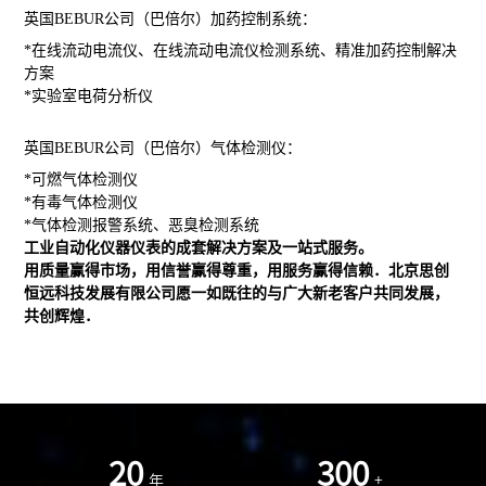
英国
BEBUR
公司（巴
倍
尔）
加药控制系统
：
*
在线流动电流仪、在线流动电流仪检测系统、精准加药控制解决
方案
*
实验室电荷分析仪
英国
BEBUR
公司（巴
倍
尔）气体检测仪：
*
可燃气体检测仪
*
有毒气体检测仪
*
气体检测报警系统
、
恶臭检测系统
工业自动化仪器仪表的成套
解决方案及一站式服务。
用质量赢得市场，用信誉赢得尊重，用服务赢得信赖．北京思创
恒远科技发展有限公司愿一如既往的与广大新老客户共同发展，
共创辉煌．
20
300
年
+