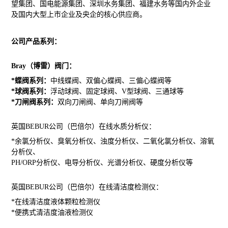
望集团、国电能源集团、深圳水务集团、福建水务等国内外企业
及国内大型上市企业及央企的核心供应商。
公司产品系列：
Bray
（博雷）阀门
：
*
蝶阀系列：
中线蝶阀、双偏心蝶阀、三偏心蝶阀
等
*
球阀系列：
浮动球阀、固定球阀、
V
型球阀
、
三通球等
*
刀闸阀系列
：
双向刀闸阀、单向刀闸阀等
英国
BEBUR
公司（巴
倍
尔）在线
水质
分析仪：
*
余氯分析仪、臭氧分析仪、浊度分析仪、二氧化氯分析仪、溶氧
分析仪、
PH/ORP
分析仪、电导分析仪
、
光谱分析仪、硬度分析仪
等
英国
BEBUR
公司（巴
倍
尔）在线
清洁度检测仪
：
*
在线清洁度液体颗粒检测仪
*
便携式清洁度油液检测仪