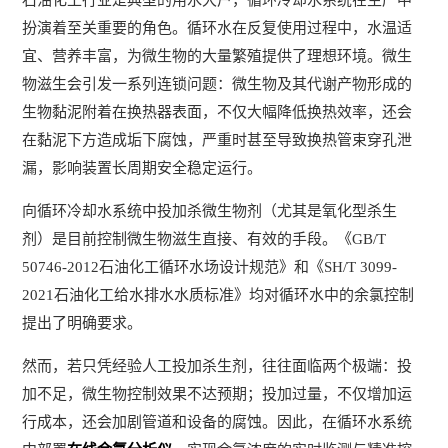
石油化工行业是典型的用水大户，循环冷却水系统在生产中
扮演着至关重要的角色。循环水在反复使用过程中，水温适
宜、营养丰富，为微生物的大量繁殖提供了理想环境。微生
物滋生会引发一系列连锁问题：微生物及其代谢产物形成的
生物黏泥附着在换热器表面，不仅大幅降低换热效率，还会
在黏泥下方造成垢下腐蚀，严重时甚至导致换热管束穿孔泄
漏，影响装置长周期安全稳定运行。
向循环冷却水系统中投加杀微生物剂（尤其是氧化型杀生
剂）是目前控制微生物滋生直接、有效的手段。《GB/T
50746-2012石油化工循环水场设计规范》和《SH/T 3099-
2021石油化工给水排水水质标准》均对循环水中的余氯控制
提出了明确要求。
然而，若只凭经验人工投加杀生剂，往往面临两个极端：投
加不足，微生物控制效果不达预期；投加过量，不仅增加运
行成本，还会加剧管道和设备的腐蚀。因此，在循环水系统