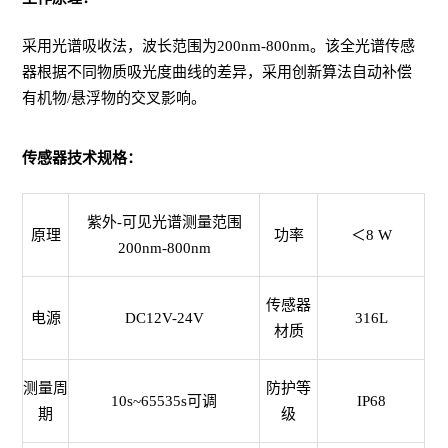
采用光谱吸收法，波长范围为200nm-800nm。该全光谱传感
器根据不同物质吸光度曲线的差异，采用创新算法自动补偿
有机物/悬浮物的交叉影响。
传感器技术规格：
紫外-可见光谱测量范围
原理
功率
＜8 W
200nm-800nm
传感器
电源
DC12V-24V
316L
材质
测量周
防护等
10s~65535s可调
IP68
期
级