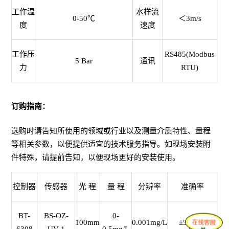
工作温
水样流
0-50℃
＜3m/s
度
速度
工作压
RS485(Modbus
5 Bar
通讯
力
RTU)
订购指南：
选购时请告知所使用的领域或行业以及测量介质特性、量程
等相关参数，以便提供适宜的技术服务指导。如现场安装附
件特殊，请提前告知，以便现场更好的安装使用。
控制器
传感器
光 程
量 程
分辨率
准确率
BT-
BS-OZ-
0-
100mm
0.001mg/L
±5%F.S.