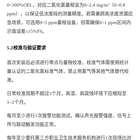
0~300%OEL，对应二氧化氯量程宜为0~2.4 mg/m³（0~0.8
ppm），以保证低浓度段的测量精度。若需兼顾高浓度泄漏应
急场景，可选用0~5 ppm量程设备，但需确保0~1 ppm区间内
示值误差≤±5%FS。
5.2校准与验证要求
首次安装后必须进行零点与量程校准，校准气体需使用经计
量认证的二氧化氯标准气体，禁止用氯气等其他气体替代校
准。
日常校准周期不超过3个月，高湿、高腐蚀环境下应缩短至
1~2个月。
每月至少进行1次报警功能测试，确认声光报警强度、信号上
传与联动触发功能正常。
每年至少委托第三方职业卫生技术服务机构进行1次现场比对