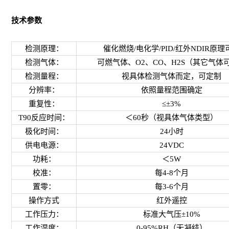
技术参数
检测原理：
催化燃烧/电化学/PID/红外NDIR原理
检测气体：
可燃气体、O2、CO、H2S（其它气体
检测量程：
视具体检测气体而定，可定制
分辨率：
依照量程范围确定
重复性：
≤±3%
T90反应时间：
＜60秒（视具体气体类型）
极化时间：
24小时
供电电源：
24VDC
功耗：
＜5W
校准：
每4-8个月
置零：
每3-6个月
操作方式
红外遥控
工作压力：
标准大气压±10%
工作湿度：
0-95%RH（无凝结）